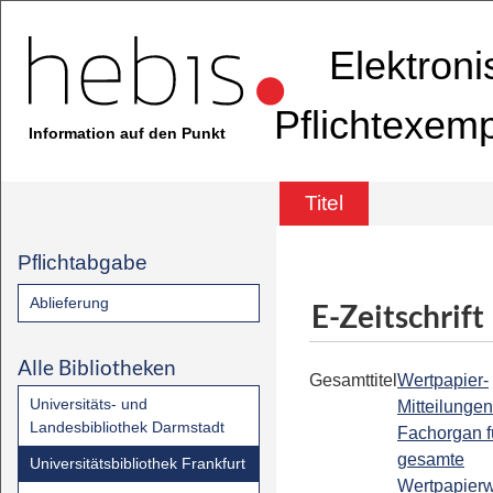
Elektron
Pflichtexem
Information auf den Punkt
Titel
Pflichtabgabe
Ablieferung
E-Zeitschrift
Alle Bibliotheken
Gesamttitel
Wertpapier-
Universitäts- und
Mitteilungen
Landesbibliothek Darmstadt
Fachorgan f
gesamte
Universitätsbibliothek Frankfurt
Wertpapier