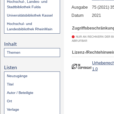
Hochschul-, Landes- und
Stadtbibliothek Fulda
Ausgabe
75 (2021) 3
Universitätsbibliothek Kassel
Datum
2021
Hochschul- und
Zugriffsbeschränkun
Landesbibliothek RheinMain
NUR AN RECHNERN DER B
ABRUFBAR
Inhalt
Lizenz-/Rechtehinwei
Themen
Urheberrech
Listen
1.0
Neuzugänge
Titel
Autor / Beteiligte
Ort
Verlage