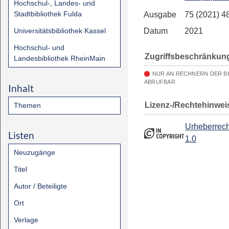
Hochschul-, Landes- und
Stadtbibliothek Fulda
Ausgabe
75 (2021) 4
Universitätsbibliothek Kassel
Datum
2021
Hochschul- und
Zugriffsbeschränkun
Landesbibliothek RheinMain
NUR AN RECHNERN DER B
ABRUFBAR
Inhalt
Lizenz-/Rechtehinwei
Themen
Urheberrech
Listen
1.0
Neuzugänge
Titel
Autor / Beteiligte
Ort
Verlage