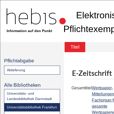
Elektron
Pflichtexem
Information auf den Punkt
Titel
Pflichtabgabe
Ablieferung
E-Zeitschrift
Alle Bibliotheken
Gesamttitel
Wertpapier-
Universitäts- und
Mitteilungen
Landesbibliothek Darmstadt
Fachorgan f
gesamte
Universitätsbibliothek Frankfurt
Wertpapier