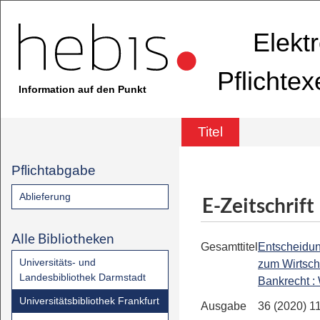
Elekt
Pflichte
Information auf den Punkt
Titel
Pflichtabgabe
Ablieferung
E-Zeitschrift
Alle Bibliotheken
Gesamttitel
Entscheidu
Universitäts- und
zum Wirtsch
Landesbibliothek Darmstadt
Bankrecht 
Universitätsbibliothek Frankfurt
Ausgabe
36 (2020) 1