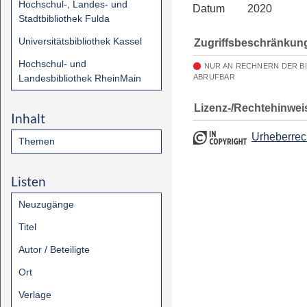
Hochschul-, Landes- und
Datum
2020
Stadtbibliothek Fulda
Universitätsbibliothek Kassel
Zugriffsbeschränkun
Hochschul- und
NUR AN RECHNERN DER B
Landesbibliothek RheinMain
ABRUFBAR
Lizenz-/Rechtehinwei
Inhalt
Urheberrec
Themen
Listen
Neuzugänge
Titel
Autor / Beteiligte
Ort
Verlage