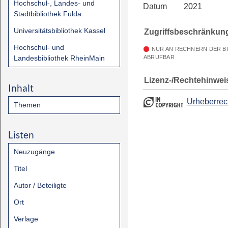
Hochschul-, Landes- und
Datum
2021
Stadtbibliothek Fulda
Universitätsbibliothek Kassel
Zugriffsbeschränkun
Hochschul- und
NUR AN RECHNERN DER B
Landesbibliothek RheinMain
ABRUFBAR
Lizenz-/Rechtehinwei
Inhalt
Urheberrec
Themen
Listen
Neuzugänge
Titel
Autor / Beteiligte
Ort
Verlage