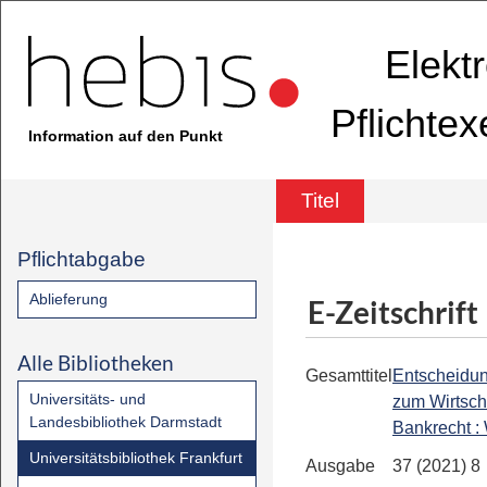
Elekt
Pflichte
Information auf den Punkt
Titel
Pflichtabgabe
Ablieferung
E-Zeitschrift
Alle Bibliotheken
Gesamttitel
Entscheidu
Universitäts- und
zum Wirtsch
Landesbibliothek Darmstadt
Bankrecht 
Universitätsbibliothek Frankfurt
Ausgabe
37 (2021) 8