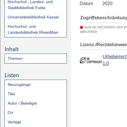
Hochschul-, Landes- und
Datum
2020
Stadtbibliothek Fulda
Universitätsbibliothek Kassel
Zugriffsbeschränkun
Hochschul- und
NUR AN RECHNERN DER B
Landesbibliothek RheinMain
ABRUFBAR
Lizenz-/Rechtehinwei
Inhalt
Urheberrech
Themen
1.0
Listen
Neuzugänge
Titel
Autor / Beteiligte
Ort
Verlage