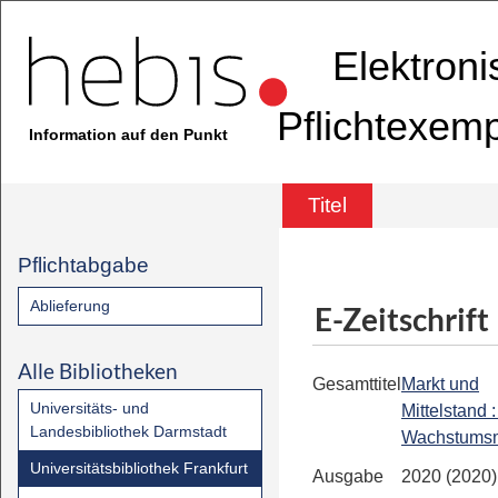
Elektron
Pflichtexem
Information auf den Punkt
Titel
Pflichtabgabe
Ablieferung
E-Zeitschrift
Alle Bibliotheken
Gesamttitel
Markt und
Universitäts- und
Mittelstand 
Landesbibliothek Darmstadt
Wachstums
Universitätsbibliothek Frankfurt
Ausgabe
2020 (2020)