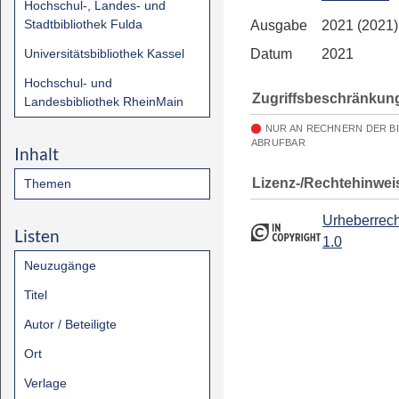
Hochschul-, Landes- und
Stadtbibliothek Fulda
Ausgabe
2021 (2021)
Universitätsbibliothek Kassel
Datum
2021
Hochschul- und
Zugriffsbeschränkun
Landesbibliothek RheinMain
NUR AN RECHNERN DER B
ABRUFBAR
Inhalt
Lizenz-/Rechtehinwei
Themen
Urheberrech
Listen
1.0
Neuzugänge
Titel
Autor / Beteiligte
Ort
Verlage