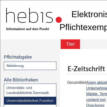
Elektron
Pflichtexem
Information auf den Punkt
Titel
Pflichtabgabe
Ablieferung
E-Zeitschrift
Alle Bibliotheken
Gesamttitel
Asien aktuell
Universitäts- und
Unternehme
Landesbibliothek Darmstadt
Märkte, Term
content von
Universitätsbibliothek Frankfurt
DowJones