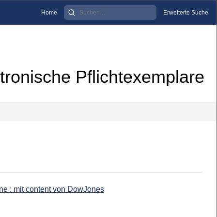
Home
Erweiterte Suche
tronische Pflichtexemplare
ine : mit content von DowJones