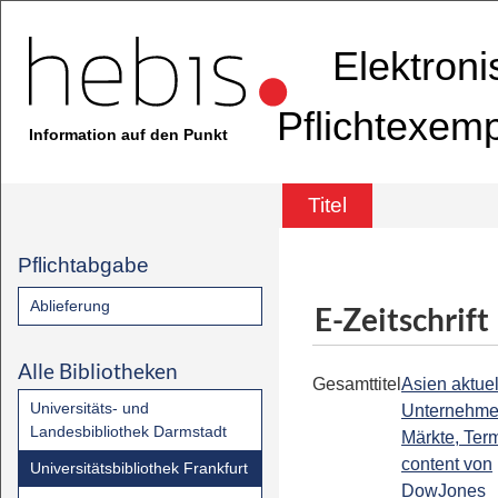
Elektron
Pflichtexem
Information auf den Punkt
Titel
Pflichtabgabe
Ablieferung
E-Zeitschrift
Alle Bibliotheken
Gesamttitel
Asien aktuell
Universitäts- und
Unternehme
Landesbibliothek Darmstadt
Märkte, Term
content von
Universitätsbibliothek Frankfurt
DowJones