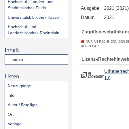
Hochschul-, Landes- und
Stadtbibliothek Fulda
Ausgabe
2021 (2021)
Universitätsbibliothek Kassel
Datum
2021
Hochschul- und
Zugriffsbeschränkun
Landesbibliothek RheinMain
NUR AN RECHNERN DER B
ABRUFBAR
Inhalt
Lizenz-/Rechtehinwei
Themen
Urheberrech
Listen
1.0
Neuzugänge
Titel
Autor / Beteiligte
Ort
Verlage