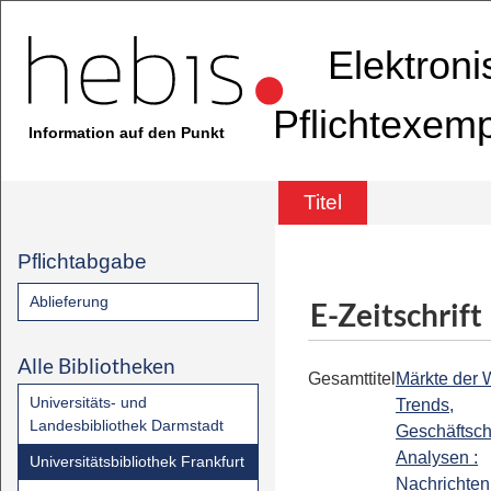
Elektron
Pflichtexem
Information auf den Punkt
Titel
Pflichtabgabe
Ablieferung
E-Zeitschrift
Alle Bibliotheken
Gesamttitel
Märkte der W
Universitäts- und
Trends,
Landesbibliothek Darmstadt
Geschäftsc
Analysen :
Universitätsbibliothek Frankfurt
Nachrichten 