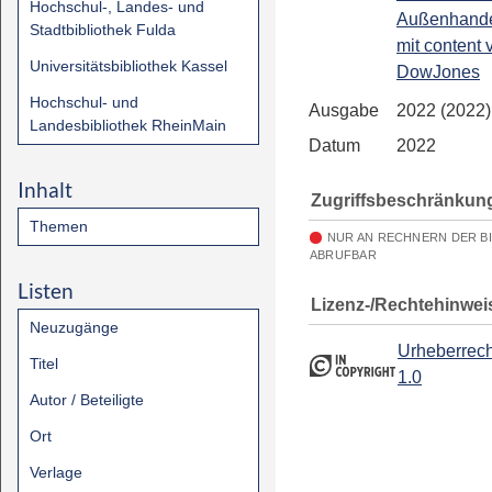
Hochschul-, Landes- und
Außenhandel
Stadtbibliothek Fulda
mit content 
Universitätsbibliothek Kassel
DowJones
Hochschul- und
Ausgabe
2022 (2022)
Landesbibliothek RheinMain
Datum
2022
Inhalt
Zugriffsbeschränkun
Themen
NUR AN RECHNERN DER B
ABRUFBAR
Listen
Lizenz-/Rechtehinwei
Neuzugänge
Urheberrech
Titel
1.0
Autor / Beteiligte
Ort
Verlage