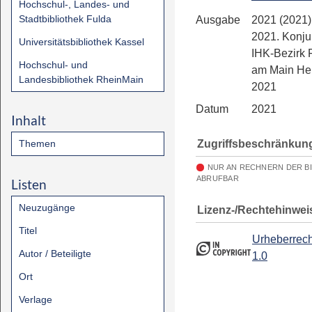
Hochschul-, Landes- und
Stadtbibliothek Fulda
Ausgabe
2021 (2021)
2021. Konju
Universitätsbibliothek Kassel
IHK-Bezirk F
Hochschul- und
am Main He
Landesbibliothek RheinMain
2021
Datum
2021
Inhalt
Zugriffsbeschränkun
Themen
NUR AN RECHNERN DER B
ABRUFBAR
Listen
Neuzugänge
Lizenz-/Rechtehinwei
Titel
Urheberrech
Autor / Beteiligte
1.0
Ort
Verlage