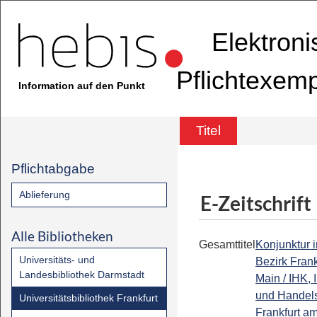
Elektron
Pflichtexem
Information auf den Punkt
Titel
Pflichtabgabe
Ablieferung
E-Zeitschrift
Alle Bibliotheken
Gesamttitel
Konjunktur 
Universitäts- und
Bezirk Fran
Landesbibliothek Darmstadt
Main / IHK, 
und Hande
Universitätsbibliothek Frankfurt
Frankfurt a