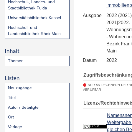
Hochschul-, Landes- und
Immobilienb
Stadtbibliothek Fulda
Ausgabe
2022 (2021)
Universitätsbibliothek Kassel
2021|2022.
Hochschul- und
Wohnungsma
Landesbibliothek RheinMain
- Wohnen im
Bezirk Fran
Inhalt
Main
Datum
2022
Themen
Zugriffsbeschränkun
Listen
NUR AN RECHNERN DER B
Neuzugänge
ABRUFBAR
Titel
Lizenz-/Rechtehinwei
Autor / Beteiligte
Namensnen
Ort
Weitergabe 
Verlage
gleichen B