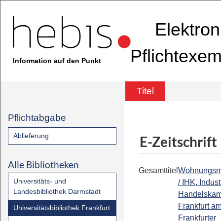
Elektron
Pflichtexem
Information auf den Punkt
Titel
Pflichtabgabe
Ablieferung
E-Zeitschrift
Alle Bibliotheken
Gesamttitel
Wohnungsma
Universitäts- und
/ IHK, Indust
Landesbibliothek Darmstadt
Handelska
Frankfurt am
Universitätsbibliothek Frankfurt
Frankfurter