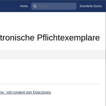
Home
Erweiterte Suche
tronische Pflichtexemplare
ine : mit content von DowJones