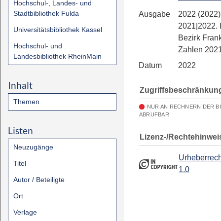
Hochschul-, Landes- und
Stadtbibliothek Fulda
Ausgabe
2022 (2022)
2021|2022. 
Universitätsbibliothek Kassel
Bezirk Frank
Hochschul- und
Zahlen 202
Landesbibliothek RheinMain
Datum
2022
Inhalt
Zugriffsbeschränkun
Themen
NUR AN RECHNERN DER B
ABRUFBAR
Listen
Lizenz-/Rechtehinwei
Neuzugänge
Urheberrech
Titel
1.0
Autor / Beteiligte
Ort
Verlage