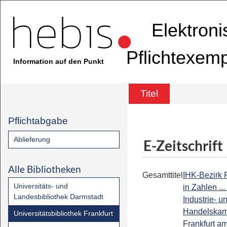
Elektron
Pflichtexem
Information auf den Punkt
Titel
Pflichtabgabe
Ablieferung
E-Zeitschrift
Alle Bibliotheken
Gesamttitel
IHK-Bezirk F
Universitäts- und
in Zahlen ...
Landesbibliothek Darmstadt
Industrie- u
Handelska
Universitätsbibliothek Frankfurt
Frankfurt a