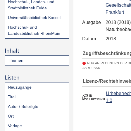
Hochschul-, Landes- und
Gesellschaf
Stadtbibliothek Fulda
Frankfurt
Universitätsbibliothek Kassel
Ausgabe
2018 (2018)
Hochschul- und
Naturbeoba
Landesbibliothek RheinMain
Datum
2018
Inhalt
Zugriffsbeschränkun
Themen
NUR AN RECHNERN DER B
ABRUFBAR
Listen
Lizenz-/Rechtehinwei
Neuzugänge
Urheberrech
Titel
1.0
Autor / Beteiligte
Ort
Verlage