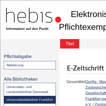
Elektron
Pflichtexem
Information auf den Punkt
Titel
Pflichtabgabe
Ablieferung
E-Zeitschrift
Alle Bibliotheken
Gesamttitel
Gorilla : Ma
Universitäts- und
Zoologisch
Landesbibliothek Darmstadt
Gesellschaf
Frankfurt v
Universitätsbibliothek Frankfurt
e.V. / Zoolo