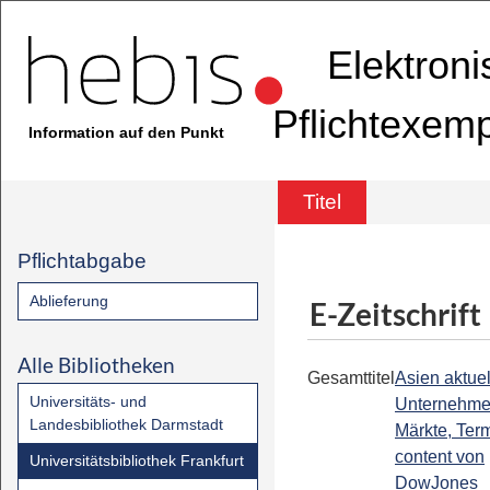
Elektron
Pflichtexem
Information auf den Punkt
Titel
Pflichtabgabe
Ablieferung
E-Zeitschrift
Alle Bibliotheken
Gesamttitel
Asien aktuell
Universitäts- und
Unternehme
Landesbibliothek Darmstadt
Märkte, Term
content von
Universitätsbibliothek Frankfurt
DowJones