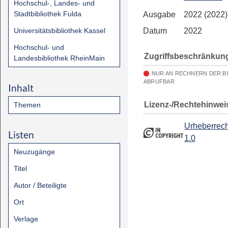
Hochschul-, Landes- und
Stadtbibliothek Fulda
Ausgabe
2022 (2022)
Universitätsbibliothek Kassel
Datum
2022
Hochschul- und
Zugriffsbeschränkun
Landesbibliothek RheinMain
NUR AN RECHNERN DER B
ABRUFBAR
Inhalt
Lizenz-/Rechtehinwei
Themen
Urheberrech
Listen
1.0
Neuzugänge
Titel
Autor / Beteiligte
Ort
Verlage