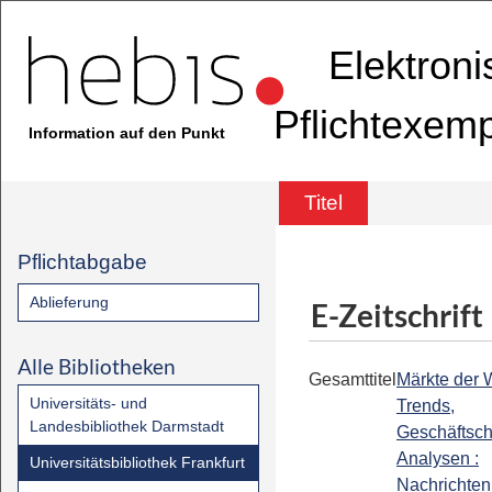
Elektron
Pflichtexem
Information auf den Punkt
Titel
Pflichtabgabe
Ablieferung
E-Zeitschrift
Alle Bibliotheken
Gesamttitel
Märkte der W
Universitäts- und
Trends,
Landesbibliothek Darmstadt
Geschäftsc
Analysen :
Universitätsbibliothek Frankfurt
Nachrichten 