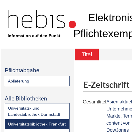
Elektron
Pflichtexem
Information auf den Punkt
Titel
Pflichtabgabe
Ablieferung
E-Zeitschrift
Alle Bibliotheken
Gesamttitel
Asien aktuell
Universitäts- und
Unternehme
Landesbibliothek Darmstadt
Märkte, Term
content von
Universitätsbibliothek Frankfurt
DowJones