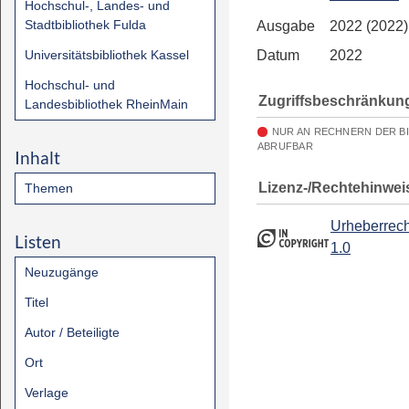
Hochschul-, Landes- und
Stadtbibliothek Fulda
Ausgabe
2022 (2022)
Universitätsbibliothek Kassel
Datum
2022
Hochschul- und
Zugriffsbeschränkun
Landesbibliothek RheinMain
NUR AN RECHNERN DER B
ABRUFBAR
Inhalt
Lizenz-/Rechtehinwei
Themen
Urheberrech
Listen
1.0
Neuzugänge
Titel
Autor / Beteiligte
Ort
Verlage