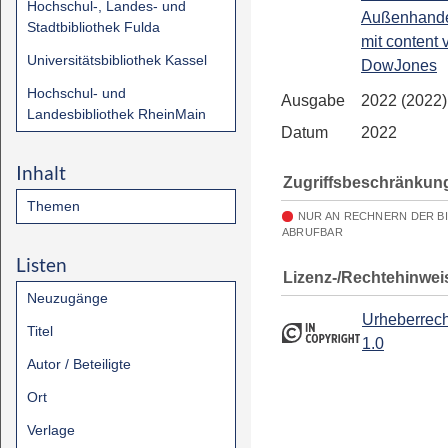
Hochschul-, Landes- und
Außenhandel
Stadtbibliothek Fulda
mit content 
Universitätsbibliothek Kassel
DowJones
Hochschul- und
Ausgabe
2022 (2022)
Landesbibliothek RheinMain
Datum
2022
Inhalt
Zugriffsbeschränkun
Themen
NUR AN RECHNERN DER B
ABRUFBAR
Listen
Lizenz-/Rechtehinwei
Neuzugänge
Urheberrech
Titel
1.0
Autor / Beteiligte
Ort
Verlage