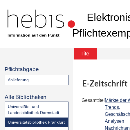
Elektron
Pflichtexem
Information auf den Punkt
Titel
Pflichtabgabe
Ablieferung
E-Zeitschrift
Alle Bibliotheken
Gesamttitel
Märkte der W
Universitäts- und
Trends,
Landesbibliothek Darmstadt
Geschäftsc
Analysen :
Universitätsbibliothek Frankfurt
Nachrichten 