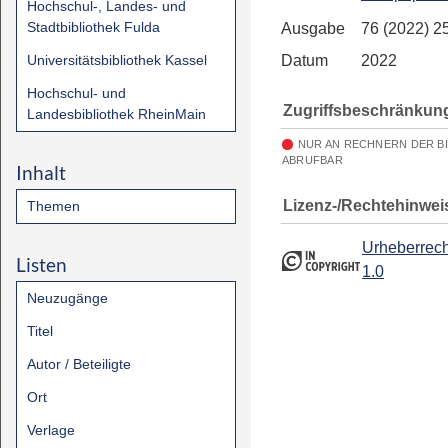
Hochschul-, Landes- und
Stadtbibliothek Fulda
Ausgabe
76 (2022) 2
Universitätsbibliothek Kassel
Datum
2022
Hochschul- und
Zugriffsbeschränkun
Landesbibliothek RheinMain
NUR AN RECHNERN DER B
ABRUFBAR
Inhalt
Lizenz-/Rechtehinwei
Themen
Urheberrech
Listen
1.0
Neuzugänge
Titel
Autor / Beteiligte
Ort
Verlage