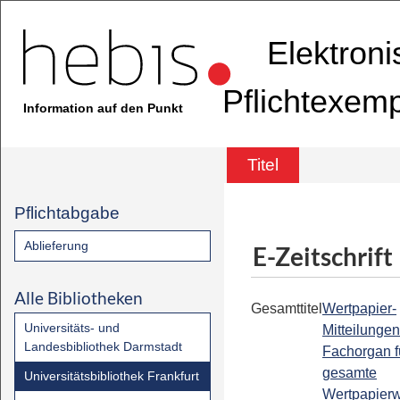
Elektron
Pflichtexem
Information auf den Punkt
Titel
Pflichtabgabe
Ablieferung
E-Zeitschrift
Alle Bibliotheken
Gesamttitel
Wertpapier-
Universitäts- und
Mitteilungen
Landesbibliothek Darmstadt
Fachorgan f
gesamte
Universitätsbibliothek Frankfurt
Wertpapier