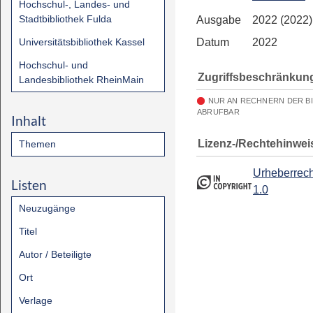
Hochschul-, Landes- und
Stadtbibliothek Fulda
Ausgabe
2022 (2022)
Universitätsbibliothek Kassel
Datum
2022
Hochschul- und
Zugriffsbeschränkun
Landesbibliothek RheinMain
NUR AN RECHNERN DER B
ABRUFBAR
Inhalt
Lizenz-/Rechtehinwei
Themen
Urheberrech
Listen
1.0
Neuzugänge
Titel
Autor / Beteiligte
Ort
Verlage