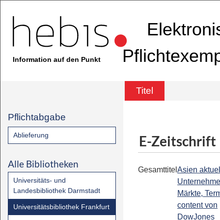
Elektron
Pflichtexem
Information auf den Punkt
Titel
Pflichtabgabe
Ablieferung
E-Zeitschrift
Alle Bibliotheken
Gesamttitel
Asien aktuell
Universitäts- und
Unternehme
Landesbibliothek Darmstadt
Märkte, Term
content von
Universitätsbibliothek Frankfurt
DowJones