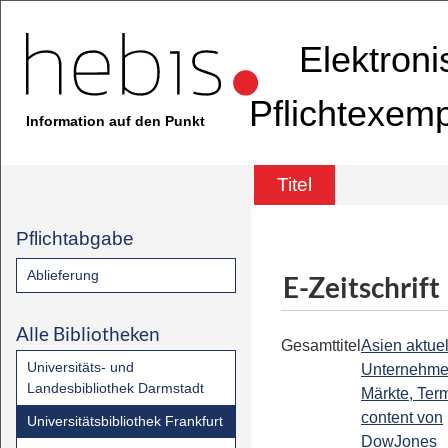
Elektron
Pflichtexem
Information auf den Punkt
Titel
Pflichtabgabe
Ablieferung
E-Zeitschrift
Alle Bibliotheken
Gesamttitel
Asien aktuell
Universitäts- und
Unternehme
Landesbibliothek Darmstadt
Märkte, Term
content von
Universitätsbibliothek Frankfurt
DowJones