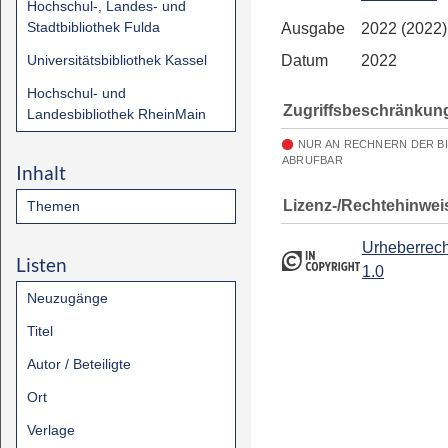
Hochschul-, Landes- und
Stadtbibliothek Fulda
Ausgabe
2022 (2022)
Universitätsbibliothek Kassel
Datum
2022
Hochschul- und
Zugriffsbeschränkun
Landesbibliothek RheinMain
NUR AN RECHNERN DER B
ABRUFBAR
Inhalt
Lizenz-/Rechtehinwei
Themen
Urheberrech
Listen
1.0
Neuzugänge
Titel
Autor / Beteiligte
Ort
Verlage