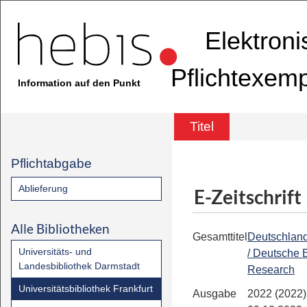
Elektron
Pflichtexem
Information auf den Punkt
Titel
Pflichtabgabe
Ablieferung
E-Zeitschrift
Alle Bibliotheken
Gesamttitel
Deutschland
Universitäts- und
/ Deutsche 
Landesbibliothek Darmstadt
Research
Universitätsbibliothek Frankfurt
Ausgabe
2022 (2022)