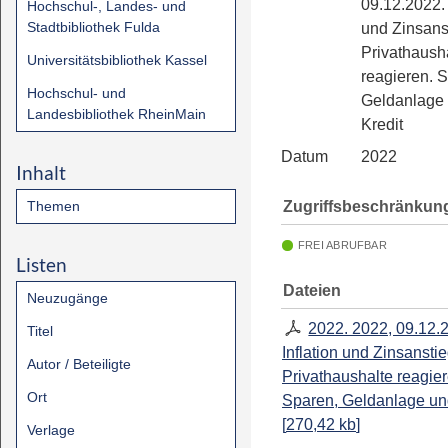
09.12.2022. 
Hochschul-, Landes- und
Stadtbibliothek Fulda
und Zinsans
Privathaush
Universitätsbibliothek Kassel
reagieren. 
Hochschul- und
Geldanlage
Landesbibliothek RheinMain
Kredit
Datum
2022
Inhalt
Zugriffsbeschränkun
Themen
FREI ABRUFBAR
Listen
Dateien
Neuzugänge
2022. 2022, 09.12.
Titel
Inflation und Zinsanstie
Autor / Beteiligte
Privathaushalte reagier
Ort
Sparen, Geldanlage un
[
270,42 kb
]
Verlage