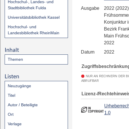
Hochschul-, Landes- und
Stadtbibliothek Fulda
Ausgabe
2022 (2022)
Frühsommer
Universitätsbibliothek Kassel
Konjunktur 
Hochschul- und
Bezirk Fran
Landesbibliothek RheinMain
Main Frühs
2022
Inhalt
Datum
2022
Themen
Zugriffsbeschränkun
Listen
NUR AN RECHNERN DER B
ABRUFBAR
Neuzugänge
Lizenz-/Rechtehinwei
Titel
Autor / Beteiligte
Urheberrech
1.0
Ort
Verlage