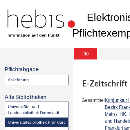
Elektron
Pflichtexem
Information auf den Punkt
Titel
Pflichtabgabe
Ablieferung
E-Zeitschrift
Alle Bibliotheken
Gesamttitel
Konjunktur 
Universitäts- und
Bezirk Fran
Landesbibliothek Darmstadt
Main / IHK, 
und Hande
Universitätsbibliothek Frankfurt
Frankfurt a