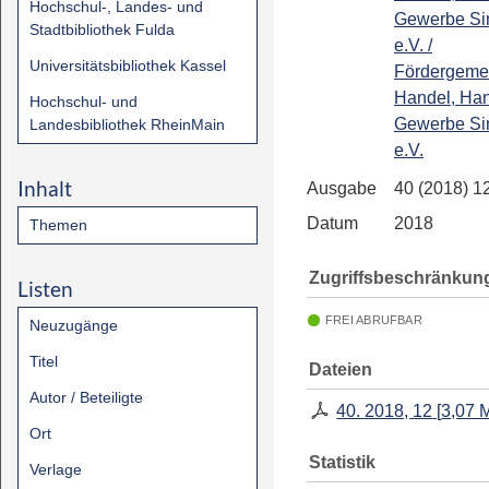
Hochschul-, Landes- und
Gewerbe Si
Stadtbibliothek Fulda
e.V. /
Universitätsbibliothek Kassel
Fördergemei
Handel, Ha
Hochschul- und
Gewerbe Si
Landesbibliothek RheinMain
e.V.
Inhalt
Ausgabe
40 (2018) 1
Datum
2018
Themen
Zugriffsbeschränkun
Listen
FREI ABRUFBAR
Neuzugänge
Titel
Dateien
Autor / Beteiligte
40. 2018, 12
[
3,07 
Ort
Statistik
Verlage