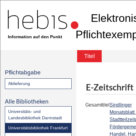
Elektron
Pflichtexem
Information auf den Punkt
Titel
Pflichtabgabe
Ablieferung
E-Zeitschrift
Alle Bibliotheken
Gesamttitel
Sindlinger
Universitäts- und
Monatsblatt 
Landesbibliothek Darmstadt
Stadtteilzei
Fördergemei
Universitätsbibliothek Frankfurt
Handel, Ha