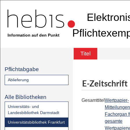
Elektron
Pflichtexem
Information auf den Punkt
Titel
Pflichtabgabe
Ablieferung
E-Zeitschrift
Alle Bibliotheken
Gesamttitel
Wertpapier-
Universitäts- und
Mitteilungen
Landesbibliothek Darmstadt
Fachorgan f
gesamte
Universitätsbibliothek Frankfurt
Wertpapier