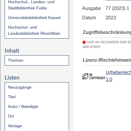
Hochschul-, Landes- und
Stadtbibliothek Fulda
Ausgabe
77 (2023) 1
Universitätsbibliothek Kassel
Datum
2023
Hochschul- und
Zugriffsbeschränkun
Landesbibliothek RheinMain
NUR AN RECHNERN DER B
ABRUFBAR
Inhalt
Lizenz-/Rechtehinwei
Themen
Urheberrech
Listen
1.0
Neuzugänge
Titel
Autor / Beteiligte
Ort
Verlage