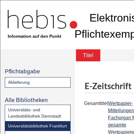
Elektron
Pflichtexem
Information auf den Punkt
Titel
Pflichtabgabe
Ablieferung
E-Zeitschrift
Alle Bibliotheken
Gesamttitel
Wertpapier-
Universitäts- und
Mitteilungen
Landesbibliothek Darmstadt
Fachorgan f
gesamte
Universitätsbibliothek Frankfurt
Wertpapier