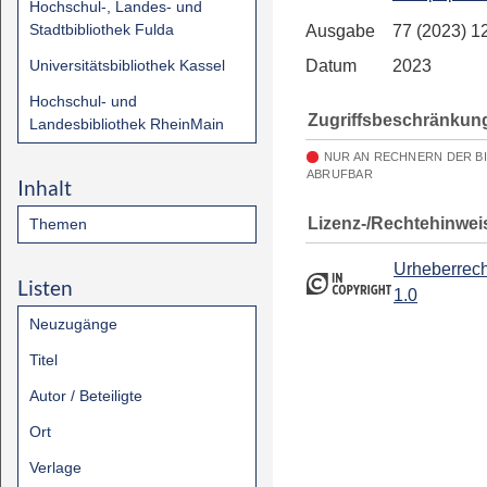
Hochschul-, Landes- und
Stadtbibliothek Fulda
Ausgabe
77 (2023) 1
Universitätsbibliothek Kassel
Datum
2023
Hochschul- und
Zugriffsbeschränkun
Landesbibliothek RheinMain
NUR AN RECHNERN DER B
ABRUFBAR
Inhalt
Lizenz-/Rechtehinwei
Themen
Urheberrech
Listen
1.0
Neuzugänge
Titel
Autor / Beteiligte
Ort
Verlage