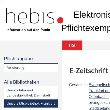
Elektron
Pflichtexem
Information auf den Punkt
Titel
Pflichtabgabe
Ablieferung
E-Zeitschrift
Alle Bibliotheken
Gesamttitel
Evangelisc
Universitäts- und
Frankfurt un
Landesbibliothek Darmstadt
Offenbach :
evangelisc
Universitätsbibliothek Frankfurt
Stadtzeitung