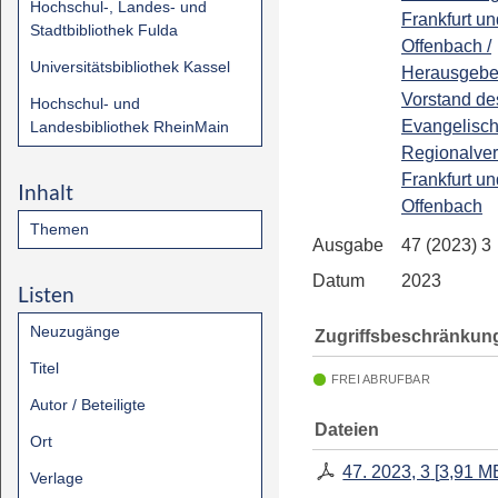
Hochschul-, Landes- und
Frankfurt un
Stadtbibliothek Fulda
Offenbach /
Universitätsbibliothek Kassel
Herausgeber
Vorstand de
Hochschul- und
Evangelisc
Landesbibliothek RheinMain
Regionalve
Frankfurt un
Inhalt
Offenbach
Themen
Ausgabe
47 (2023) 3
Datum
2023
Listen
Neuzugänge
Zugriffsbeschränkun
Titel
FREI ABRUFBAR
Autor / Beteiligte
Dateien
Ort
47. 2023, 3
[
3,91 M
Verlage