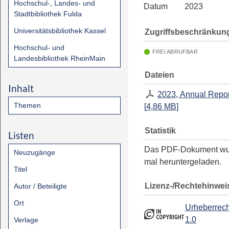
Hochschul-, Landes- und
Datum
2023
Stadtbibliothek Fulda
Universitätsbibliothek Kassel
Zugriffsbeschränkun
Hochschul- und
FREI ABRUFBAR
Landesbibliothek RheinMain
Dateien
Inhalt
2023, Annual Repo
Themen
[
4,86 MB
]
Statistik
Listen
Das PDF-Dokument w
Neuzugänge
mal heruntergeladen.
Titel
Lizenz-/Rechtehinwei
Autor / Beteiligte
Ort
Urheberrech
1.0
Verlage