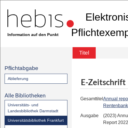
Elektron
Pflichtexem
Information auf den Punkt
Titel
Pflichtabgabe
Ablieferung
E-Zeitschrift
Alle Bibliotheken
Gesamttitel
Annual report
Universitäts- und
Rentenbank
Landesbibliothek Darmstadt
Ausgabe
(2023) Annu
Universitätsbibliothek Frankfurt
Report 202