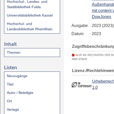
Hochschul-, Landes- und
Außenhandel
Stadtbibliothek Fulda
mit content 
Universitätsbibliothek Kassel
DowJones
Hochschul- und
Ausgabe
2023 (2023)
Landesbibliothek RheinMain
Datum
2023
Inhalt
Zugriffsbeschränkun
Themen
NUR AN RECHNERN DER B
ABRUFBAR
Listen
Lizenz-/Rechtehinwei
Neuzugänge
Urheberrech
Titel
1.0
Autor / Beteiligte
Ort
Verlage