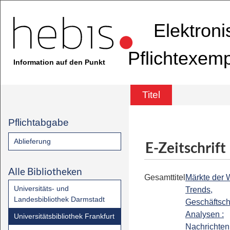
Elektron
Pflichtexem
Information auf den Punkt
Titel
Pflichtabgabe
Ablieferung
E-Zeitschrift
Alle Bibliotheken
Gesamttitel
Märkte der W
Universitäts- und
Trends,
Landesbibliothek Darmstadt
Geschäftsc
Analysen :
Universitätsbibliothek Frankfurt
Nachrichten 