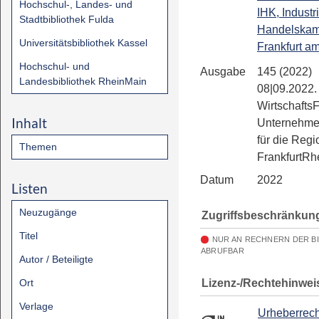
Hochschul-, Landes- und
IHK, Industr
Stadtbibliothek Fulda
Handelska
Universitätsbibliothek Kassel
Frankfurt a
Hochschul- und
Ausgabe
145 (2022)
Landesbibliothek RheinMain
08|09.2022.
Wirtschafts
Inhalt
Unternehme
für die Regi
Themen
FrankfurtRh
Datum
2022
Listen
Neuzugänge
Zugriffsbeschränkun
Titel
NUR AN RECHNERN DER B
ABRUFBAR
Autor / Beteiligte
Lizenz-/Rechtehinwei
Ort
Verlage
Urheberrech