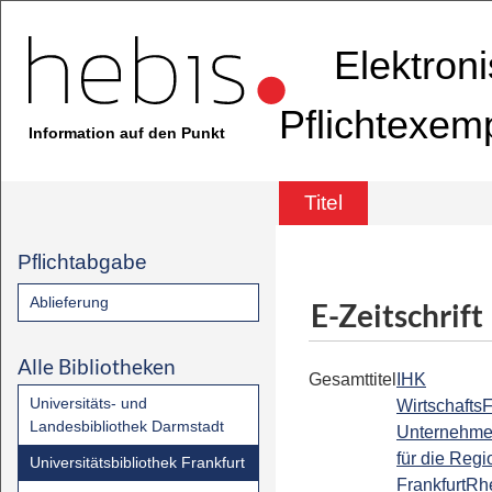
Elektron
Pflichtexem
Information auf den Punkt
Titel
Pflichtabgabe
Ablieferung
E-Zeitschrift
Alle Bibliotheken
Gesamttitel
IHK
Universitäts- und
Wirtschafts
Landesbibliothek Darmstadt
Unternehme
für die Regi
Universitätsbibliothek Frankfurt
FrankfurtRh