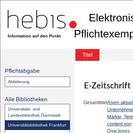
Elektron
Pflichtexem
Information auf den Punkt
Titel
Pflichtabgabe
Ablieferung
E-Zeitschrift
Alle Bibliotheken
Gesamttitel
Asien aktuell
Universitäts- und
Unternehme
Landesbibliothek Darmstadt
Märkte, Term
content von
Universitätsbibliothek Frankfurt
DowJones