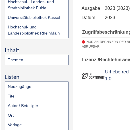
Hochschul-, Landes- und
Stadtbibliothek Fulda
Ausgabe
2023 (2023)
Universitätsbibliothek Kassel
Datum
2023
Hochschul- und
Zugriffsbeschränkun
Landesbibliothek RheinMain
NUR AN RECHNERN DER B
ABRUFBAR
Inhalt
Lizenz-/Rechtehinwei
Themen
Urheberrech
Listen
1.0
Neuzugänge
Titel
Autor / Beteiligte
Ort
Verlage