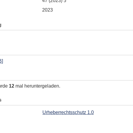
47 (2023) 5
2023
g
B
]
urde
12
mal heruntergeladen.
s
Urheberrechtsschutz 1.0