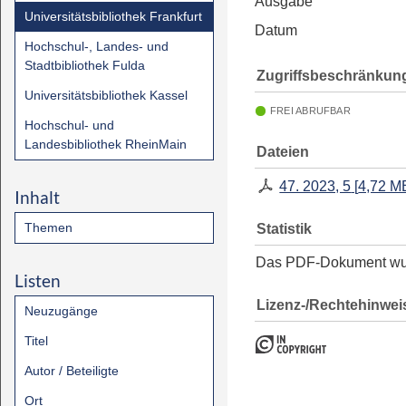
Ausgabe
Universitätsbibliothek Frankfurt
Datum
Hochschul-, Landes- und
Stadtbibliothek Fulda
Zugriffsbeschränkun
Universitätsbibliothek Kassel
FREI ABRUFBAR
Hochschul- und
Landesbibliothek RheinMain
Dateien
47. 2023, 5
[
4,72 M
Inhalt
Themen
Statistik
Das PDF-Dokument w
Listen
Lizenz-/Rechtehinwei
Neuzugänge
Titel
Autor / Beteiligte
Ort