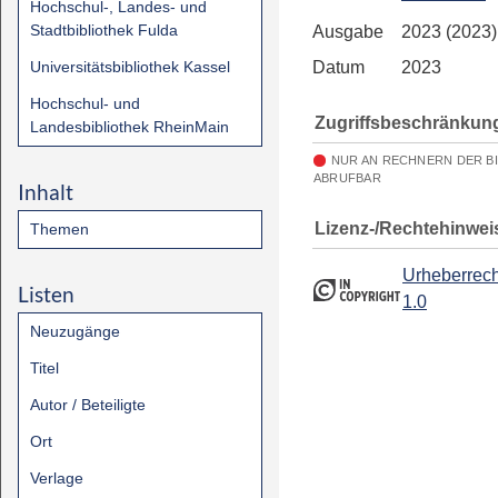
Hochschul-, Landes- und
Stadtbibliothek Fulda
Ausgabe
2023 (2023)
Universitätsbibliothek Kassel
Datum
2023
Hochschul- und
Zugriffsbeschränkun
Landesbibliothek RheinMain
NUR AN RECHNERN DER B
ABRUFBAR
Inhalt
Lizenz-/Rechtehinwei
Themen
Urheberrech
Listen
1.0
Neuzugänge
Titel
Autor / Beteiligte
Ort
Verlage