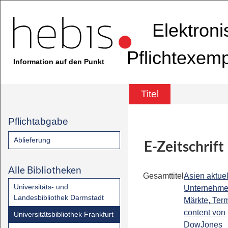
Elektron
Pflichtexem
Information auf den Punkt
Titel
Pflichtabgabe
Ablieferung
E-Zeitschrift
Alle Bibliotheken
Gesamttitel
Asien aktuell
Universitäts- und
Unternehme
Landesbibliothek Darmstadt
Märkte, Term
content von
Universitätsbibliothek Frankfurt
DowJones