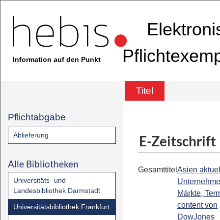
Elektron
Pflichtexem
Information auf den Punkt
Titel
Pflichtabgabe
Ablieferung
E-Zeitschrift
Alle Bibliotheken
Gesamttitel
Asien aktuell
Universitäts- und
Unternehme
Landesbibliothek Darmstadt
Märkte, Term
content von
Universitätsbibliothek Frankfurt
DowJones