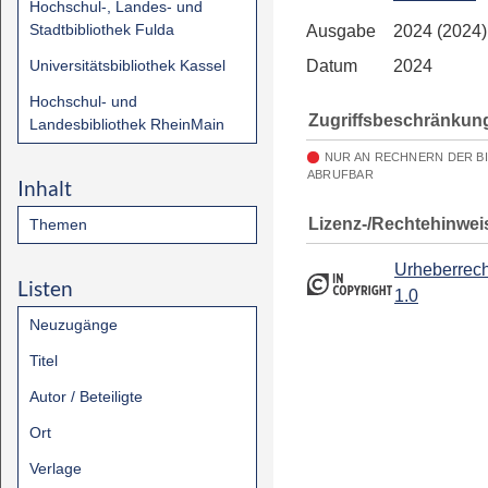
Hochschul-, Landes- und
Stadtbibliothek Fulda
Ausgabe
2024 (2024)
Universitätsbibliothek Kassel
Datum
2024
Hochschul- und
Zugriffsbeschränkun
Landesbibliothek RheinMain
NUR AN RECHNERN DER B
ABRUFBAR
Inhalt
Lizenz-/Rechtehinwei
Themen
Urheberrech
Listen
1.0
Neuzugänge
Titel
Autor / Beteiligte
Ort
Verlage