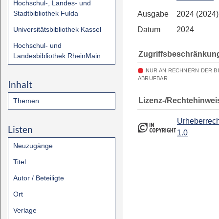
Hochschul-, Landes- und
Stadtbibliothek Fulda
Ausgabe
2024 (2024)
Universitätsbibliothek Kassel
Datum
2024
Hochschul- und
Zugriffsbeschränkun
Landesbibliothek RheinMain
NUR AN RECHNERN DER B
ABRUFBAR
Inhalt
Lizenz-/Rechtehinwei
Themen
Urheberrech
Listen
1.0
Neuzugänge
Titel
Autor / Beteiligte
Ort
Verlage