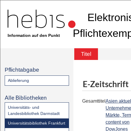
Elektron
Pflichtexem
Information auf den Punkt
Titel
Pflichtabgabe
Ablieferung
E-Zeitschrift
Alle Bibliotheken
Gesamttitel
Asien aktuell
Universitäts- und
Unternehme
Landesbibliothek Darmstadt
Märkte, Term
content von
Universitätsbibliothek Frankfurt
DowJones