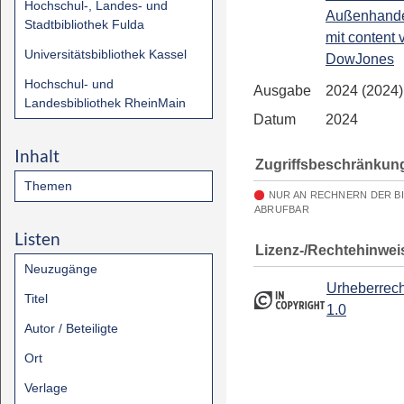
Hochschul-, Landes- und
Außenhandel
Stadtbibliothek Fulda
mit content 
Universitätsbibliothek Kassel
DowJones
Hochschul- und
Ausgabe
2024 (2024)
Landesbibliothek RheinMain
Datum
2024
Inhalt
Zugriffsbeschränkun
Themen
NUR AN RECHNERN DER B
ABRUFBAR
Listen
Lizenz-/Rechtehinwei
Neuzugänge
Urheberrech
Titel
1.0
Autor / Beteiligte
Ort
Verlage