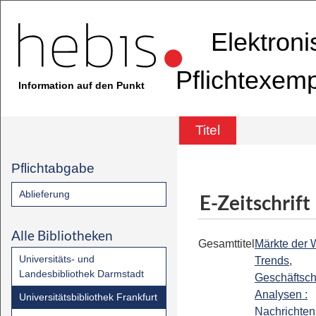
Elektron
Pflichtexem
Information auf den Punkt
Titel
Pflichtabgabe
Ablieferung
E-Zeitschrift
Alle Bibliotheken
Gesamttitel
Märkte der W
Universitäts- und
Trends,
Landesbibliothek Darmstadt
Geschäftsc
Analysen :
Universitätsbibliothek Frankfurt
Nachrichten 