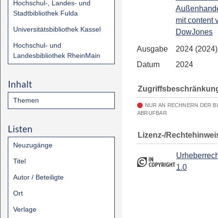
Hochschul-, Landes- und
Außenhandel
Stadtbibliothek Fulda
mit content 
Universitätsbibliothek Kassel
DowJones
Hochschul- und
Ausgabe
2024 (2024)
Landesbibliothek RheinMain
Datum
2024
Inhalt
Zugriffsbeschränkun
Themen
NUR AN RECHNERN DER B
ABRUFBAR
Listen
Lizenz-/Rechtehinwei
Neuzugänge
Urheberrech
Titel
1.0
Autor / Beteiligte
Ort
Verlage