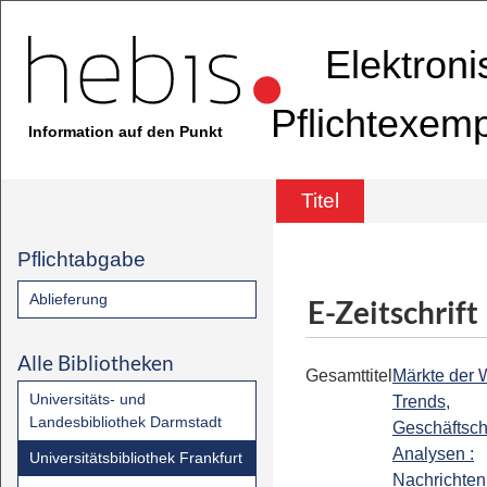
Elektron
Pflichtexem
Information auf den Punkt
Titel
Pflichtabgabe
Ablieferung
E-Zeitschrift
Alle Bibliotheken
Gesamttitel
Märkte der W
Universitäts- und
Trends,
Landesbibliothek Darmstadt
Geschäftsc
Analysen :
Universitätsbibliothek Frankfurt
Nachrichten 