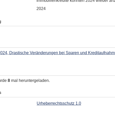
Immobilienkredite könnten 2024 wieder an
2024
g
2024, Drastische Veränderungen bei Sparen und Kreditaufnahm
urde
8
mal heruntergeladen.
s
Urheberrechtsschutz 1.0