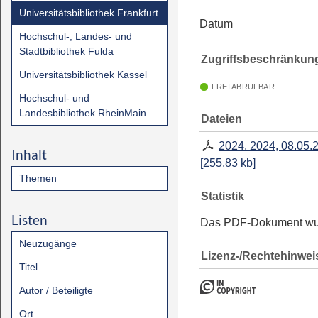
Universitätsbibliothek Frankfurt
Datum
Hochschul-, Landes- und
Stadtbibliothek Fulda
Zugriffsbeschränkun
Universitätsbibliothek Kassel
FREI ABRUFBAR
Hochschul- und
Landesbibliothek RheinMain
Dateien
2024. 2024, 08.05.
Inhalt
[
255,83 kb
]
Themen
Statistik
Listen
Das PDF-Dokument w
Neuzugänge
Lizenz-/Rechtehinwei
Titel
Autor / Beteiligte
Ort