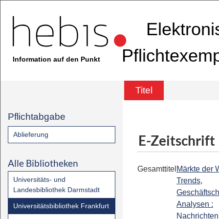
Elektron
Pflichtexem
Information auf den Punkt
Titel
Pflichtabgabe
Ablieferung
E-Zeitschrift
Alle Bibliotheken
Gesamttitel
Märkte der W
Universitäts- und
Trends,
Landesbibliothek Darmstadt
Geschäftsc
Analysen :
Universitätsbibliothek Frankfurt
Nachrichten 