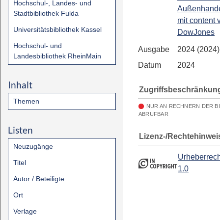
Hochschul-, Landes- und
Außenhandel
Stadtbibliothek Fulda
mit content 
Universitätsbibliothek Kassel
DowJones
Hochschul- und
Ausgabe
2024 (2024)
Landesbibliothek RheinMain
Datum
2024
Inhalt
Zugriffsbeschränkun
Themen
NUR AN RECHNERN DER B
ABRUFBAR
Listen
Lizenz-/Rechtehinwei
Neuzugänge
Urheberrech
Titel
1.0
Autor / Beteiligte
Ort
Verlage