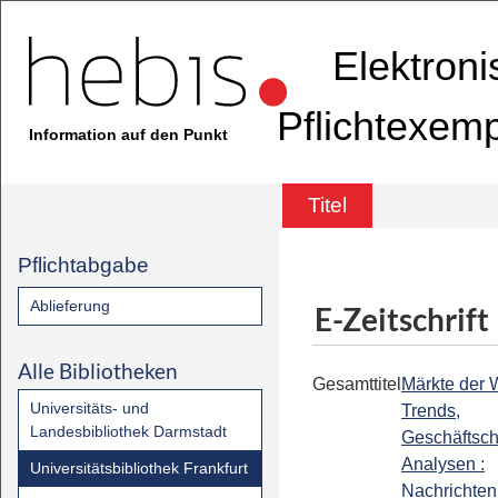
Elektron
Pflichtexem
Information auf den Punkt
Titel
Pflichtabgabe
Ablieferung
E-Zeitschrift
Alle Bibliotheken
Gesamttitel
Märkte der W
Universitäts- und
Trends,
Landesbibliothek Darmstadt
Geschäftsc
Analysen :
Universitätsbibliothek Frankfurt
Nachrichten 