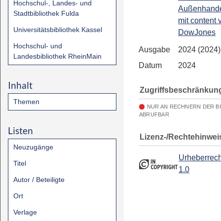
Hochschul-, Landes- und
Außenhandel
Stadtbibliothek Fulda
mit content 
Universitätsbibliothek Kassel
DowJones
Hochschul- und
Ausgabe
2024 (2024)
Landesbibliothek RheinMain
Datum
2024
Inhalt
Zugriffsbeschränkun
Themen
NUR AN RECHNERN DER B
ABRUFBAR
Listen
Lizenz-/Rechtehinwei
Neuzugänge
Urheberrech
Titel
1.0
Autor / Beteiligte
Ort
Verlage