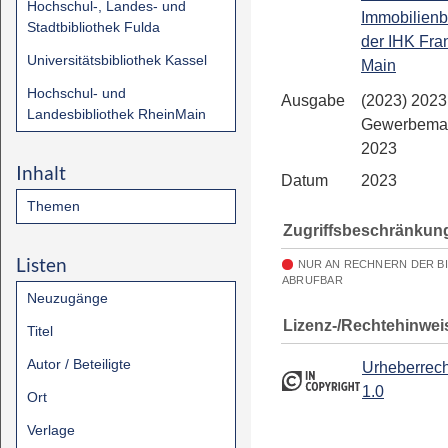
Hochschul-, Landes- und
Immobilienb
Stadtbibliothek Fulda
der IHK Fra
Universitätsbibliothek Kassel
Main
Hochschul- und
Ausgabe
(2023) 2023
Landesbibliothek RheinMain
Gewerbemar
2023
Inhalt
Datum
2023
Themen
Zugriffsbeschränkun
Listen
NUR AN RECHNERN DER B
ABRUFBAR
Neuzugänge
Lizenz-/Rechtehinwei
Titel
Autor / Beteiligte
Urheberrech
1.0
Ort
Verlage