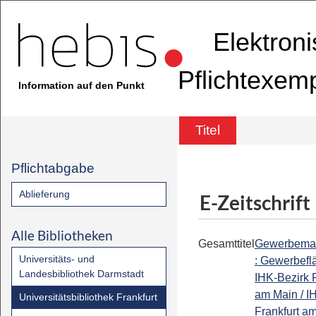
Elektron
Pflichtexem
Information auf den Punkt
Titel
Pflichtabgabe
Ablieferung
E-Zeitschrift
Alle Bibliotheken
Gesamttitel
Gewerbemar
Universitäts- und
: Gewerbefl
Landesbibliothek Darmstadt
IHK-Bezirk F
am Main / I
Universitätsbibliothek Frankfurt
Frankfurt am