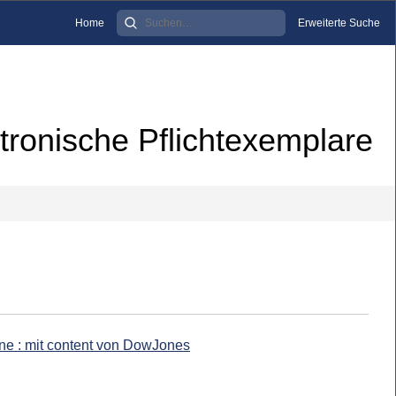
Home
Erweiterte Suche
tronische Pflichtexemplare
ine : mit content von DowJones