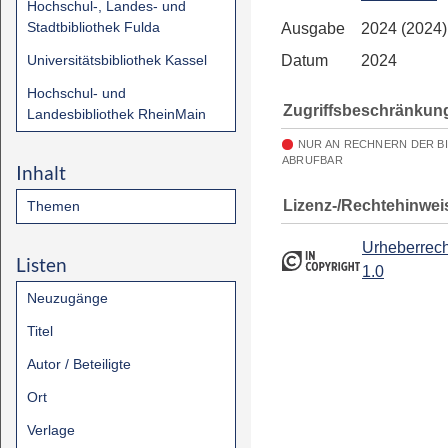
Hochschul-, Landes- und
Stadtbibliothek Fulda
Ausgabe
2024 (2024)
Universitätsbibliothek Kassel
Datum
2024
Hochschul- und
Zugriffsbeschränkun
Landesbibliothek RheinMain
NUR AN RECHNERN DER B
ABRUFBAR
Inhalt
Lizenz-/Rechtehinwei
Themen
Urheberrech
Listen
1.0
Neuzugänge
Titel
Autor / Beteiligte
Ort
Verlage