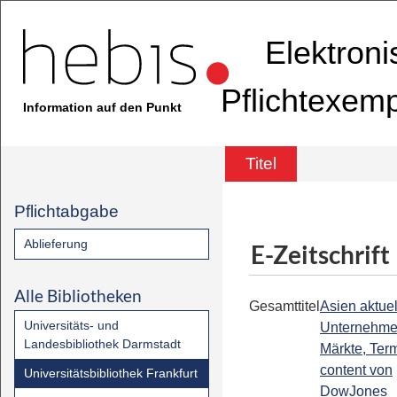
Elektron
Pflichtexem
Information auf den Punkt
Titel
Pflichtabgabe
Ablieferung
E-Zeitschrift
Alle Bibliotheken
Gesamttitel
Asien aktuell
Universitäts- und
Unternehme
Landesbibliothek Darmstadt
Märkte, Term
content von
Universitätsbibliothek Frankfurt
DowJones