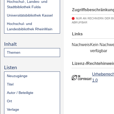
Hochschul-, Landes- und
Stadtbibliothek Fulda
Zugriffsbeschränkun
Universitätsbibliothek Kassel
NUR AN RECHNERN DER B
ABRUFBAR
Hochschul- und
Landesbibliothek RheinMain
Links
Inhalt
Nachweis
Kein Nachwe
verfügbar
Themen
Lizenz-/Rechtehinwei
Listen
Urheberrech
Neuzugänge
1.0
Titel
Autor / Beteiligte
Ort
Verlage