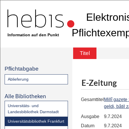
Elektron
Pflichtexem
Information auf den Punkt
Titel
Pflichtabgabe
Ablieferung
E-Zeitung
Alle Bibliotheken
Gesamttitel
Millî gazete 
Universitäts- und
geldi, bâtil 
Landesbibliothek Darmstadt
Ausgabe
9.7.2024
Universitätsbibliothek Frankfurt
Datum
9.7.2024