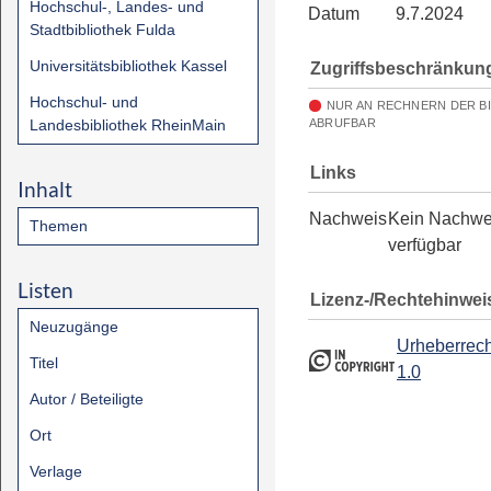
Hochschul-, Landes- und
Datum
9.7.2024
Stadtbibliothek Fulda
Universitätsbibliothek Kassel
Zugriffsbeschränkun
Hochschul- und
NUR AN RECHNERN DER B
Landesbibliothek RheinMain
ABRUFBAR
Links
Inhalt
Nachweis
Kein Nachwe
Themen
verfügbar
Listen
Lizenz-/Rechtehinwei
Neuzugänge
Urheberrech
Titel
1.0
Autor / Beteiligte
Ort
Verlage