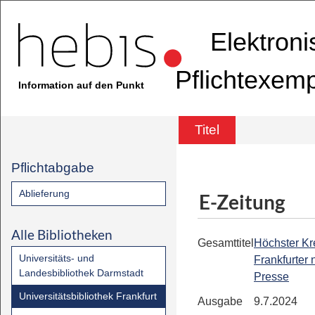
Elektron
Pflichtexem
Information auf den Punkt
Titel
Pflichtabgabe
Ablieferung
E-Zeitung
Alle Bibliotheken
Gesamttitel
Höchster Kre
Universitäts- und
Frankfurter
Landesbibliothek Darmstadt
Presse
Universitätsbibliothek Frankfurt
Ausgabe
9.7.2024