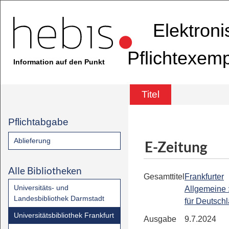
Elektron
Pflichtexem
Information auf den Punkt
Titel
Pflichtabgabe
Ablieferung
E-Zeitung
Alle Bibliotheken
Gesamttitel
Frankfurter
Universitäts- und
Allgemeine 
Landesbibliothek Darmstadt
für Deutsch
Universitätsbibliothek Frankfurt
Ausgabe
9.7.2024