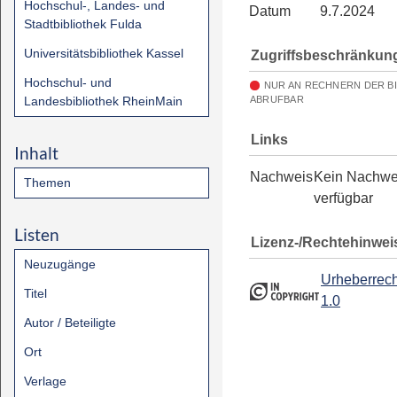
Hochschul-, Landes- und
Datum
9.7.2024
Stadtbibliothek Fulda
Universitätsbibliothek Kassel
Zugriffsbeschränkun
Hochschul- und
NUR AN RECHNERN DER B
Landesbibliothek RheinMain
ABRUFBAR
Links
Inhalt
Nachweis
Kein Nachwe
Themen
verfügbar
Listen
Lizenz-/Rechtehinwei
Neuzugänge
Urheberrech
Titel
1.0
Autor / Beteiligte
Ort
Verlage