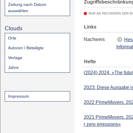
Zugriffsbeschränkun
Zeitung nach Datum
auswählen
NUR AN RECHNERN DER B
Links
Clouds
Orte
Nachweis
Hes
Informa
Autoren / Beteiligte
Verlage
Hefte
Jahre
(2024) 2024. »The future
2023: Diese Ausgabe is
Impressum
2022 PrimeMovers. 202
2021 PrimeMovers. 202
r zero emissions«