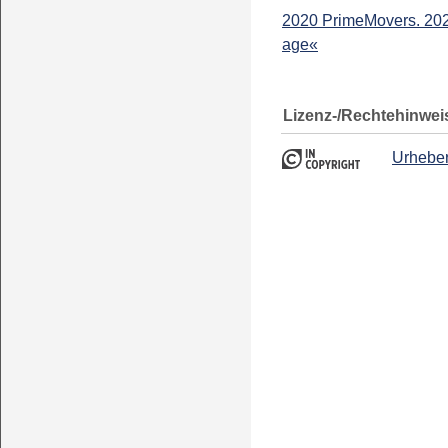
2020 PrimeMovers. 202
age«
Lizenz-/Rechtehinwei
Urheber