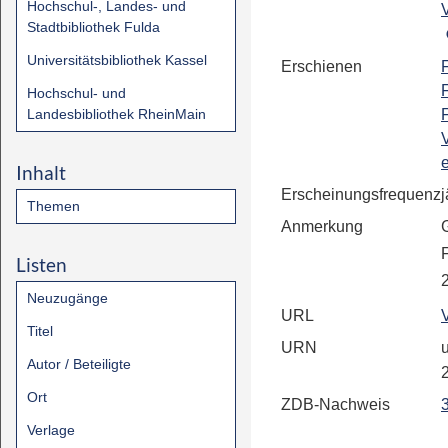
Hochschul-, Landes- und
Stadtbibliothek Fulda
Universitätsbibliothek Kassel
Erschienen
F
F
Hochschul- und
Landesbibliothek RheinMain
e
Inhalt
Erscheinungsfrequenz
j
Themen
Anmerkung
Listen
Neuzugänge
URL
Titel
URN
u
Autor / Beteiligte
Ort
ZDB-Nachweis
Verlage