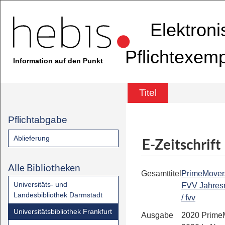
Elektron
Pflichtexem
Information auf den Punkt
Titel
Pflichtabgabe
Ablieferung
E-Zeitschrift
Alle Bibliotheken
Gesamttitel
PrimeMovers 
Universitäts- und
FVV Jahres
Landesbibliothek Darmstadt
/ fvv
Universitätsbibliothek Frankfurt
Ausgabe
2020 Prime