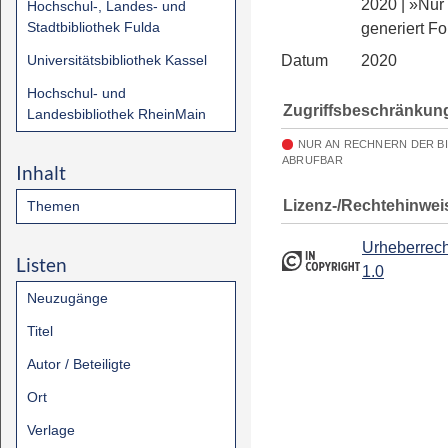
2020 | »Nur
Hochschul-, Landes- und
Stadtbibliothek Fulda
generiert For
Universitätsbibliothek Kassel
Datum
2020
Hochschul- und
Zugriffsbeschränkun
Landesbibliothek RheinMain
NUR AN RECHNERN DER B
ABRUFBAR
Inhalt
Lizenz-/Rechtehinwei
Themen
Urheberrech
Listen
1.0
Neuzugänge
Titel
Autor / Beteiligte
Ort
Verlage