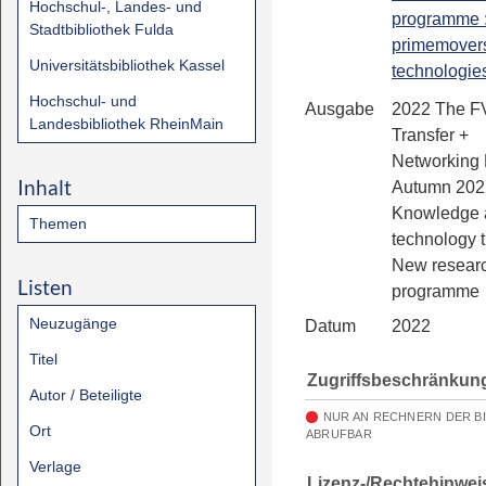
Hochschul-, Landes- und
programme 
Stadtbibliothek Fulda
primemover
Universitätsbibliothek Kassel
technologies
Hochschul- und
Ausgabe
2022 The F
Landesbibliothek RheinMain
Transfer +
Networking 
Inhalt
Autumn 202
Knowledge 
Themen
technology t
New resear
Listen
programme
Neuzugänge
Datum
2022
Titel
Zugriffsbeschränkun
Autor / Beteiligte
NUR AN RECHNERN DER B
Ort
ABRUFBAR
Verlage
Lizenz-/Rechtehinwei