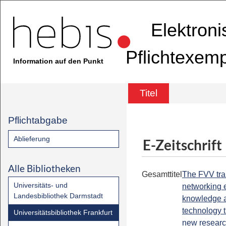
Elektron
Pflichtexem
Information auf den Punkt
Titel
Pflichtabgabe
Ablieferung
E-Zeitschrift
Alle Bibliotheken
Gesamttitel
The FVV tra
Universitäts- und
networking e
Landesbibliothek Darmstadt
knowledge 
technology t
Universitätsbibliothek Frankfurt
new resear