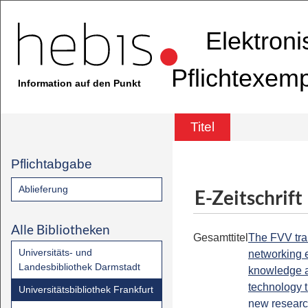
Elektron
Pflichtexem
Information auf den Punkt
Titel
Pflichtabgabe
Ablieferung
E-Zeitschrift
Alle Bibliotheken
Gesamttitel
The FVV tra
Universitäts- und
networking e
Landesbibliothek Darmstadt
knowledge 
technology t
Universitätsbibliothek Frankfurt
new resear