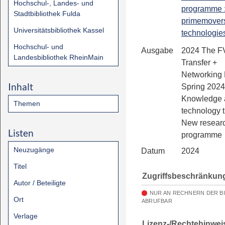
Hochschul-, Landes- und
programme 
Stadtbibliothek Fulda
primemover
Universitätsbibliothek Kassel
technologies
Hochschul- und
Ausgabe
2024 The F
Landesbibliothek RheinMain
Transfer +
Networking 
Inhalt
Spring 2024
Knowledge 
Themen
technology t
New resear
Listen
programme
Neuzugänge
Datum
2024
Titel
Zugriffsbeschränkun
Autor / Beteiligte
NUR AN RECHNERN DER B
Ort
ABRUFBAR
Verlage
Lizenz-/Rechtehinwei